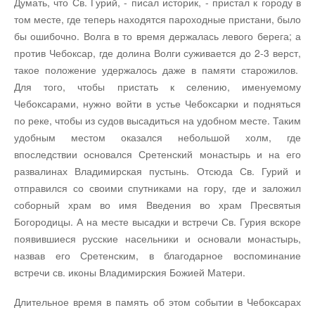
Думать, что Св. Гурий, - писал историк, - пристал к городу в
том месте, где теперь находятся пароходные пристани, было
бы ошибочно. Волга в то время держалась левого берега; а
против Чебоксар, где долина Волги суживается до 2-3 верст,
такое положение удержалось даже в памяти старожилов.
Для того, чтобы пристать к селе­нию, именуемому
Чебоксарами, нужно войти в устье Чебоксарки и подняться
по реке, чтобы из судов высадиться на удобном месте. Таким
удобным мес­том оказался небольшой холм, где
впоследствии основался Сретенский монастырь и на его
развали­нах Владимирская пустынь. Отсюда Св. Гурий и
отправился со своими спутниками на гору, где и заложил
соборный храм во имя Введения во храм Пресвятыя
Богородицы. А на месте высадки и встречи Св. Гурия вскоре
появившиеся русские на­сельники и основали монастырь,
назвав его Сретенским, в благодарное воспоминание
встречи св. иконы Владимирския Божией Матери.
Дли­тельное время в память об этом событии в Чебок­сарах