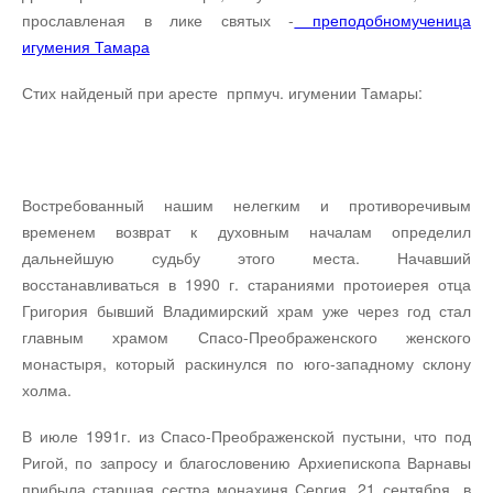
прославленая в лике святых -
преподобномученица
игумения Тамара
Стих найденый при аресте прпмуч. игумении Тамары:
Востребованный нашим нелегким и противо­речивым
временем возврат к духовным началам оп­ределил
дальнейшую судьбу этого места. Начавший
восстанавливаться в 1990 г. стараниями протоиерея отца
Григория бывший Владимирский храм уже через год стал
главным храмом Спасо-Преображен­ского женского
монастыря, который раскинулся по юго-западному склону
холма.
В июле 1991г. из Спасо-Преображенской пустыни, что под
Ригой, по запросу и благословению Архиепископа Варнавы
прибыла старшая сестра монахиня Сергия. 21 сентября в