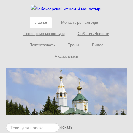
Главная
Монастырь - сегодня
Посещение монастыря
События/Новости
Пожертвовать
Требы
Видео
Аудиозаписи
Искать