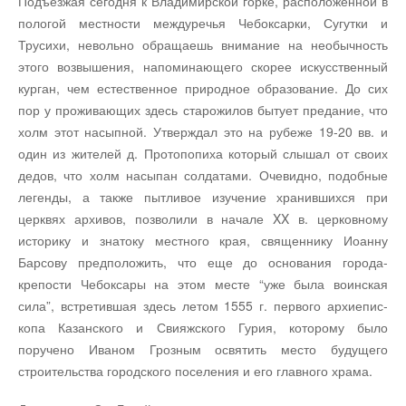
Подъезжая сегодня к Владимирской горке, расположенной в
пологой местности междуречья Чебоксарки, Сугутки и
Трусихи, невольно обращаешь внимание на необычность
этого возвышения, напоми­нающего скорее искусственный
курган, чем естествен­ное природное образование. До сих
пор у проживаю­щих здесь старожилов бытует предание, что
холм этот насыпной. Утверждал это на рубеже 19-20 вв. и
один из жителей д. Протопопиха который слышал от своих
дедов, что холм насыпан солда­тами. Очевидно, подобные
легенды, а также пытли­вое изучение хранившихся при
церквях архивов, по­зволили в начале XX в. церковному
историку и зна­току местного края, священнику Иоанну
Барсову пред­положить, что еще до основания города-
крепости Чебоксары на этом месте “уже была воинская
сила”, встретившая здесь летом 1555 г. первого архиепис­
копа Казанского и Свияжского Гурия, которому было
поручено Иваном Грозным освятить место буду­щего
строительства городского поселения и его главного храма.