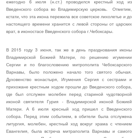
ежегодно 6 июля (н.ст.) проводился крестный ход из
Введенского собора во Владимирскую церковь. Отметим,
кстати, что эта икона пережила все советское лихолетье и до
настоящего времени хранится с левой стороны от царских
врат, в иконостасе Введенского собора г.Чебоксары.
В 2015 году 3 июня, так же в день празднования иконы
Владимирской Божией Матери, по решению игумении
Сергии и по благословению митрополита Чебоксарского
Варнавы, было положено начало того святого обычая.
Духовенство монастыря, Игумения Сергия с сестрами и
прихожане крестным ходом прошли до Введенского собора,
где был отслужен молебен перед стариной чудотворной
иконой святителя Гурия - Владимирской иконой Божией
Матери. А 6 июля кресный ход пришел с Введенского
собора. Перед этим событием, в обители была отслужена
литургия, молебен, крестный ход вокруг храма с чтением
Евангелия, была встреча митраполита Варнавы и самого