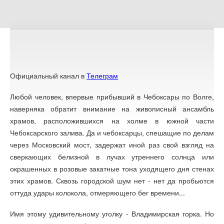
Официальный канал в
Телеграм
Любой человек, впервые прибывший в Че­боксары по Волге,
наверняка обратит внимание на живописный ансамбль
храмов, рас­положившихся на холме в южной части
Чебоксар­ского залива. Да и чебоксарцы, спешащие по делам
через Московский мост, задержат иной раз свой взгляд на
сверкающих белизной в лучах утреннего солнца или
окрашенных в розовые закатные тона уходящего дня стенах
этих храмов. Сквозь городской шум нет - нет да пробьются
оттуда удары колокола, отмеряющего бег времени...
Имя этому удивительному уголку - Влади­мирская горка. Но