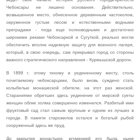
Чебоксары не лишено основания. Действительно,
возвышенное место, обнесенное деревянным частоколом,
окруженное густым лесом и естественными водными
преградами - тогда еще полноводными и достаточно
широкими реками Чебоксаркой и Сугуткой, реально могли
обеспечить вполне надежную защиту для военного лагеря,
который, в свою очередь, сам прикрывал город со стороны
важного стратегического направления - Курмышской дороги.
В 1899 г. этому тихому и уединенному месту, столь
почитаемому чебоксарцами, было вновь суждено стать
колыбелью монашеской обители, на этот раз женской.
Стараниями обретших здесь уединение от мирской суеты
женщин облик холма совершенно изменился. Разбитый ими
фруктовый сад стал самым крупным и одним из лучших в
городе. В памяти старожилов остался и богатый рыбой
сооруженный здесь же пруд.
До закрытия монастыря, игуменией его была, ныне