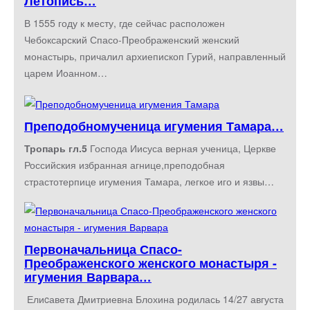
Летопись…
В 1555 году к месту, где сейчас расположен
Чебоксарский Спасо-Преображенский женский
монастырь, причалил архиепископ Гурий, направленный
царем Иоанном…
Преподобномученица игумения Тамара…
Тропарь гл.5
Господа Иисуса верная ученица, Церкве
Российския избранная агнице,преподобная
страстотерпице игумения Тамара, легкое иго и язвы…
Первоначальница Спасо-
Преображенского женского монастыря -
игумения Варвара…
Елиcавета Дмитриевна Блохина родилась 14/27 августа