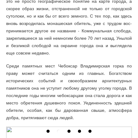
это не просто географическое понятие на карте города, а
скорее образ жизни, отстраненной не только от городской
сутолоки, но и как бы от всего земного. С тех пор, как здесь
вновь возродилась монашеская обитель, уже с трудом вос­
принимается другое ее название - Коммунальная слобода,
закрепившееся за ней немногим более 70 лет назад. Унылой
и безликой слободой на окраине города она и выглядела
еще совсем недавно.
Среди памятных мест Чебоксар Владимир­ская горка по
праву может считаться одним из главных. Богатством
исторических событий и своеобразием архитектурных
памятников она не уступит любому другому уголку города. В
последние годы многим чебоксарцам она стала дорога и как
место обретения душевного покоя. Уединенность здешней
обители, особая, как бы дарованная свыше, атмосфера
добра, притягивают сюда людей.