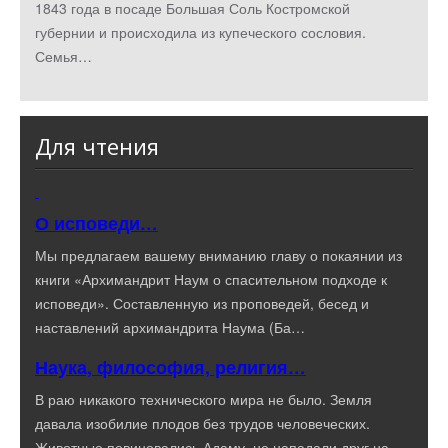
1843 года в посаде Большая Соль Костромской
губернии и происходила из купеческого сословия.
Семья…
Для чтения
О исповеди…
Мы предлагаем вашему вниманию главу о покаянии из
книги «Архимандрит Наум о спасительном подходе к
исповеди». Составленную из проповедей, бесед и
наставлений архимандрита Наума (Ба…
Наука, философия, религия…
В раю никакого технического мира не было. Земля
давала изобилие плодов без трудов человеческих.
Животные повиновались Адаму, не нападали друг на